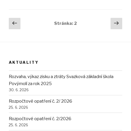
Navigace
Předchozí
Další
Stránka:
2
stránka
strá
pro
příspěvky
AKTUALITY
Rozvaha, výkaz zisku a ztráty Svazková základní škola
Povýmolí za rok 2025
30. 6. 2026
Rozpočtové opatření č. 2/ 2026
25. 6. 2026
Rozpočtové opatření č. 2/2026
25. 6. 2026